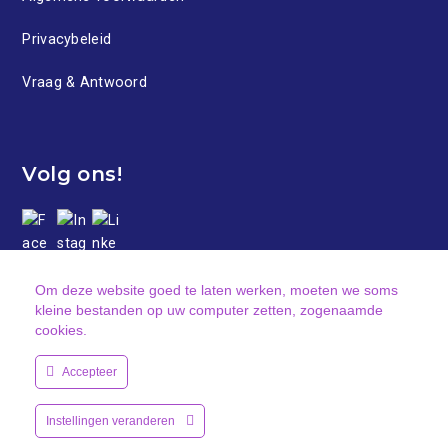
Privacybeleid
Vraag & Antwoord
Volg ons!
Om deze website goed te laten werken, moeten we soms
kleine bestanden op uw computer zetten, zogenaamde
cookies.
Accepteer
©reated by
Pxlt.
| ©opyright Uitjes en Eten B.V.
Kosterij 5a | 1721PN | Broek op Langedijk |
+31 (0)85 22 22
Instellingen veranderen
777
|
info@cityappgames.nl