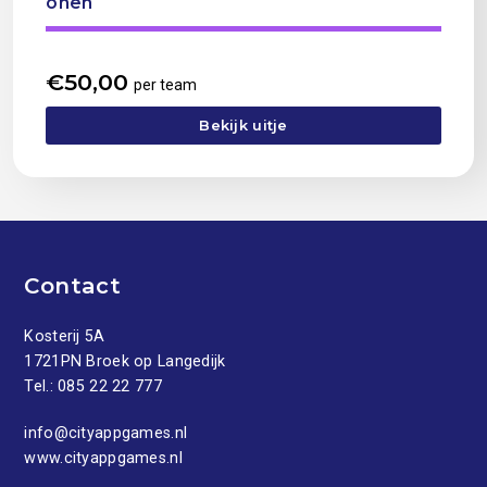
onen
€
50,00
per team
Bekijk uitje
Contact
Kosterij 5A
1721PN Broek op Langedijk
Tel.:
085 22 22 777
info@cityappgames.nl
www.cityappgames.nl