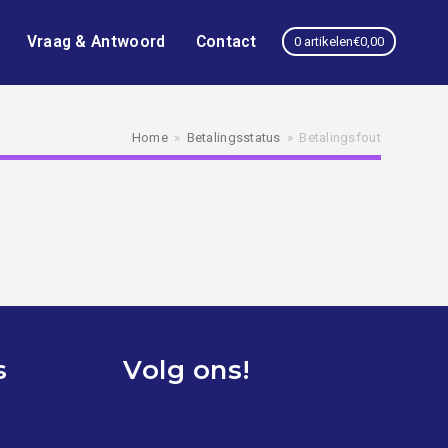
Vraag & Antwoord
Contact
0 artikelen
€0,00
Home
»
Betalingsstatus
»
Betalingsfout
s
Volg ons!