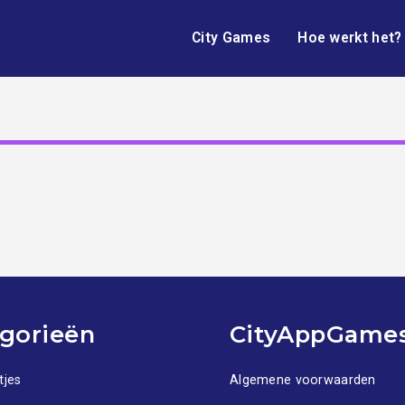
City Games
Hoe werkt het?
gorieën
CityAppGame
tjes
Algemene voorwaarden