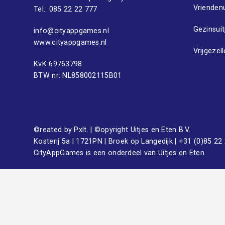
Vriendenu
Tel.:
085 22 22 777
Gezinsuit
info@cityappgames.nl
www.cityappgames.nl
Vrijgezel
KvK 69763798
BTW nr: NL858002115B01
©reated by
Pxlt.
| ©opyright Uitjes en Eten B.V.
Kosterij 5a | 1721PN | Broek op Langedijk |
+31 (0)85 22
CityAppGames is een onderdeel van
Uitjes en Eten